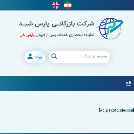
ورود
[wp_payzito_ideposit]