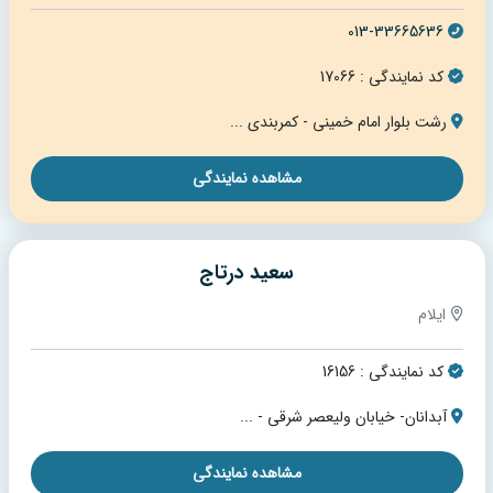
013-33665636
کد نمایندگی : 17066
رشت بلوار امام خمینی - کمربندی ...
مشاهده نمایندگی
سعید درتاج
ایلام
کد نمایندگی : 16156
آبدانان- خیابان ولیعصر شرقی - ...
مشاهده نمایندگی