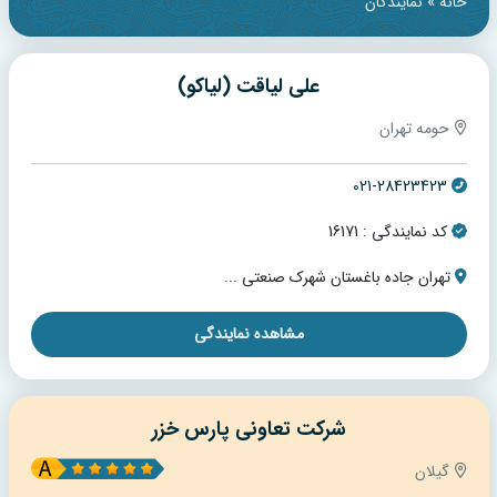
خانه
»
نمایندگان
علی لیاقت (لیاکو)
حومه تهران
021-28423423
کد نمایندگی : 16171
تهران جاده باغستان شهرک صنعتی ...
مشاهده نمایندگی
شرکت تعاونی پارس خزر
گیلان