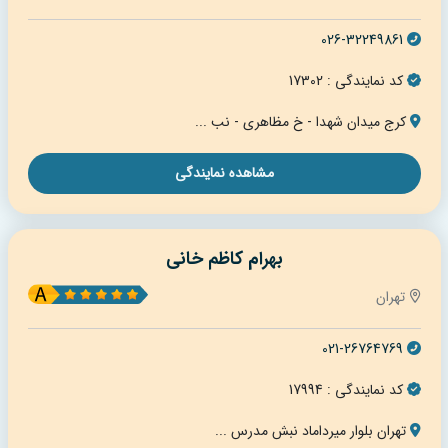
026-32249861
کد نمایندگی : 17302
کرج میدان شهدا - خ مظاهری - نب ...
مشاهده نمایندگی
بهرام کاظم خانی
تهران
021-26764769
کد نمایندگی : 17994
تهران بلوار میرداماد نبش مدرس ...