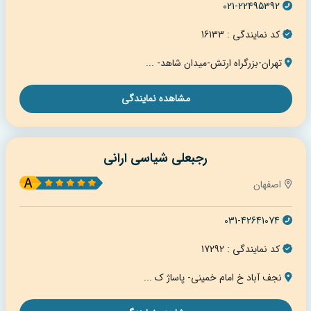
021-22495392
کد نمایندگی : 16133
تهران-بزرگراه ارتش-میدان شاهد- ...
مشاهده نمایندگی
رجبعلی شیاسی ارانی
اصفهان
031-42641074
کد نمایندگی : 17292
نجف آباد خ امام خمینی- پاساژ ک ...