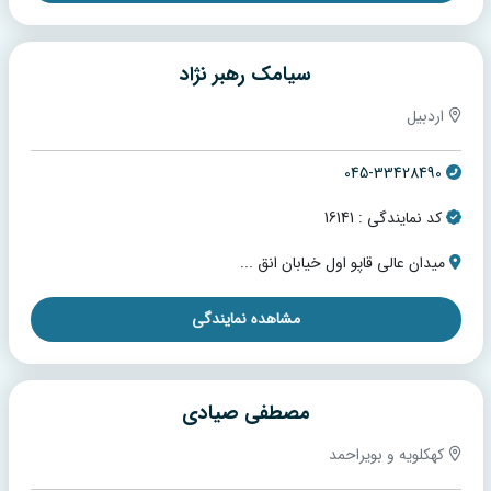
سیامک رهبر نژاد
اردبیل
045-33428490
کد نمایندگی : 16141
میدان عالی قاپو اول خیابان انق ...
مشاهده نمایندگی
مصطفی صیادی
کهکلویه و بویراحمد