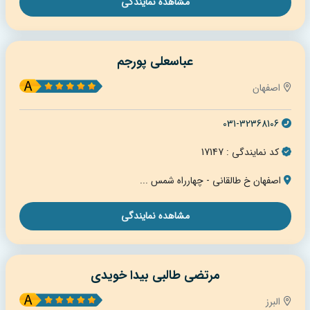
مشاهده نمایندگی
عباسعلی پورجم
اصفهان
031-32368106
کد نمایندگی : 17147
اصفهان خ طالقانی - چهارراه شمس ...
مشاهده نمایندگی
مرتضی طالبی بیدا خویدی
البرز