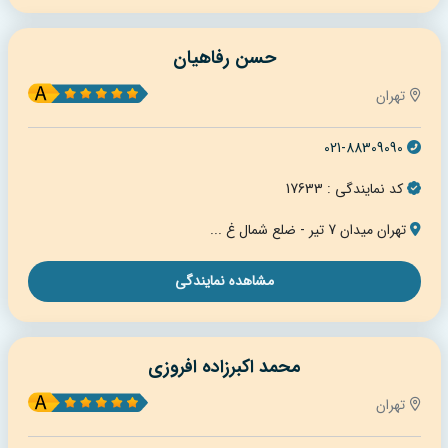
حسن رفاهیان
تهران
021-88309090
کد نمایندگی : 17633
تهران میدان 7 تیر - ضلع شمال غ ...
مشاهده نمایندگی
محمد اکبرزاده افروزی
تهران