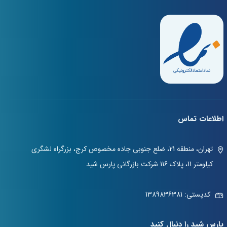
اطلاعات تماس
تهران، منطقه 21، ضلع جنوبی جاده مخصوص کرج، بزرگراه لشگری
کیلومتر 11، پلاک 116 شرکت بازرگانی پارس شید
کدپستی: 1389836381
پارس شید را دنبال کنید