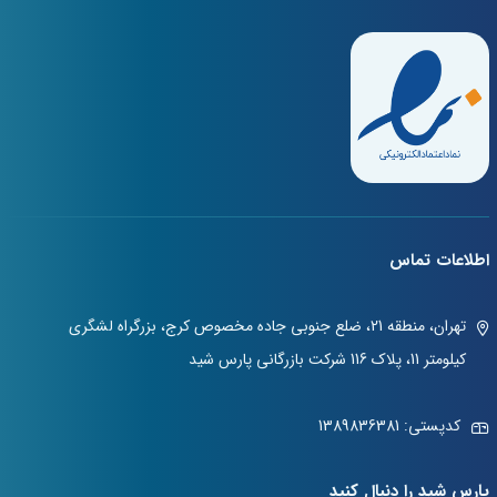
اطلاعات تماس
تهران، منطقه 21، ضلع جنوبی جاده مخصوص کرج، بزرگراه لشگری
کیلومتر 11، پلاک 116 شرکت بازرگانی پارس شید
کدپستی: 1389836381
پارس شید را دنبال کنید