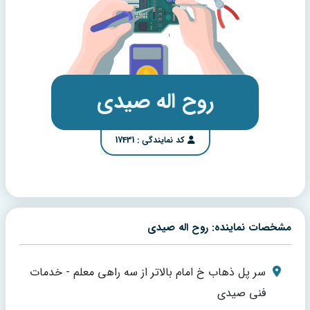
روح اله صیدی
کد نمایندگی : 17431
مشخصات نماینده: روح اله صیدی
سر پل ذهاب خ امام بالاتر از سه راهی معلم - خدمات
فنی صیدی