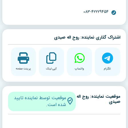
083-42229454
اشتراک گذاری نماینده: روح اله صیدی
تلگرام
واتساپ
کپی لینک
پرینت صفحه
موقعیت نماینده: روح اله
موقعیت توسط نماینده تایید
صیدی
شده است.