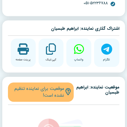
051-52236788
اشتراک گذاری نماینده: ابراهیم طبسیان
تلگرام
واتساپ
کپی لینک
پرینت صفحه
موقعیت نماینده: ابراهیم
موقعیت برای نماینده تنظیم
طبسیان
نشده است!