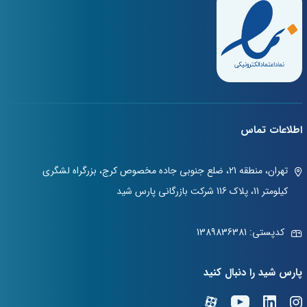
اطلاعات تماس
تهران، منطقه 21، ضلع جنوبی جاده مخصوص کرج، بزرگراه لشگری
کیلومتر 11، پلاک 116 شرکت بازرگانی پارس شید
کدپستی: 1389836381
پارس شید را دنبال کنید