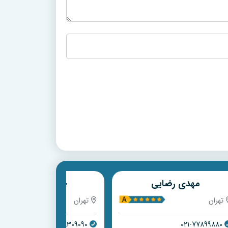
حسن رفاهیان
محمد اکبرزاده افروزی
تهران
تهران
021-22495392
021-88309090