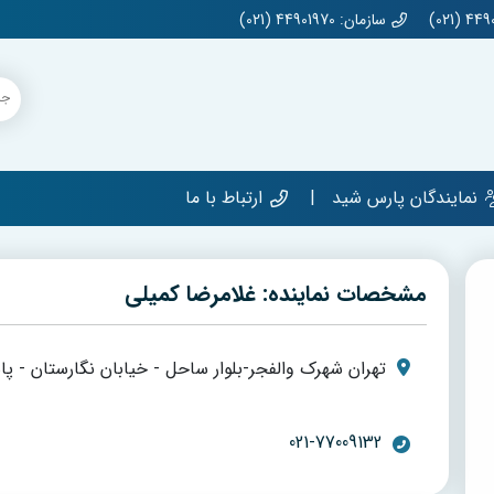
سازمان: 44901970 (021)
نمایندگان پارس شید
ارتباط با ما
مشخصات نماینده: غلامرضا کمیلی
تهران شهرک والفجر-بلوار ساحل - خیابان نگارستان - پاسا
021-77009132