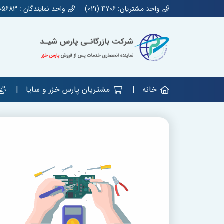
واحد مشتریان: 4706 (021)
واحد نمایندگان : 44905683 (021)
خانه
مشتریان پارس خزر و سایا