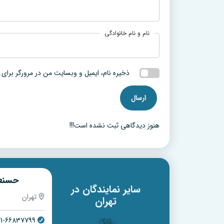
نام و نام خانوادگی
ذخیره نام، ایمیل و وبسایت من در مرورگر برای 
هنوز دیدگاهی ثبت نشده است!!!
ی
حسنعلی اصلانی
مهدی 
سایر نمایندگان در
تهران
تهران
تهران
21-44451731
021-66837799