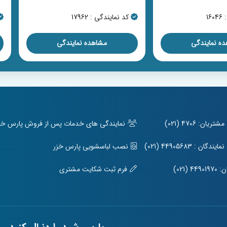
17
کد نمایندگی : 17300
ه نمایندگی
مشاهده نمایندگی
ریان: 4706 (021)
نمایندگی های خدمات پس از فروش پارس خزر 
ندگان : 44905683 (021)
نصب لباسشویی پارس خزر
449 (021)
فرم ثبت شکایت مشتری