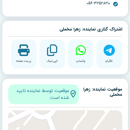
056-32528210
اشتراک گذاری نماینده: زهرا مخملی
تلگرام
واتساپ
کپی لینک
پرینت صفحه
موقعیت نماینده: زهرا
موقعیت توسط نماینده تایید
مخملی
شده است.