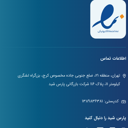
اطلاعات تماس
تهران، منطقه 21، ضلع جنوبی جاده مخصوص کرج، بزرگراه لشگری
کیلومتر 11، پلاک 116 شرکت بازرگانی پارس شید
کدپستی: 1389836381
پارس شید را دنبال کنید