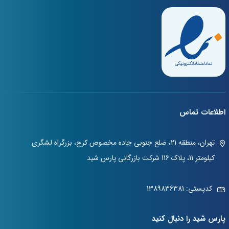
اطلاعات تماس
تهران، منطقه 21، ضلع جنوبی جاده مخصوص کرج، بزرگراه لشگری
کیلومتر 11، پلاک 116 شرکت بازرگانی پارس شید
کدپستی: 1389836381
پارس شید را دنبال کنید