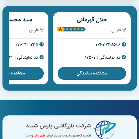
جلال قهرمانی
سید محسن اص
فارس
فارس
071-3221235
071-37201568
کد نمایندگی : 17507
کد نمایندگی : 16022
مشاهده نمایندگی
مشاهده نمایند