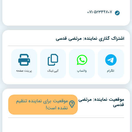
071-52349707
اشتراک گذاری نماینده: مرتضی قدسی
تلگرام
واتساپ
کپی لینک
پرینت صفحه
موقعیت نماینده: مرتضی
موقعیت برای نماینده تنظیم
قدسی
نشده است!