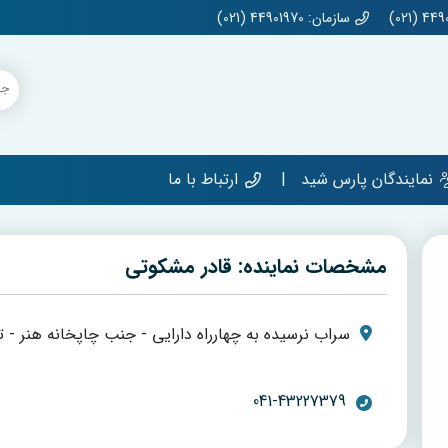
سازمان: 44901970 (021)
نمایندگان پارس شید
ارتباط با ما
مشخصات نماینده: قادر مشکوتی
سراب نرسیده به چهارراه دارایی - جنب چاپخانه هنر - ت
041-43227379