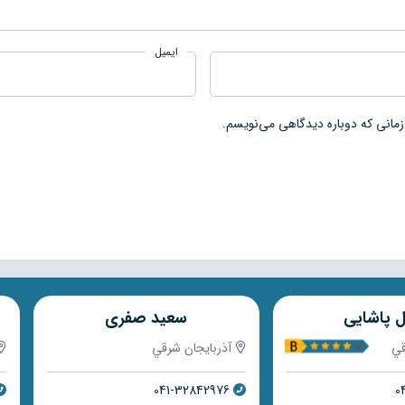
ایمیل
زمانی که دوباره دیدگاهی می‌نویسم.
ل پاشایی
سعید صفری
قي
آذربايجان شرقي
041-32842976
0