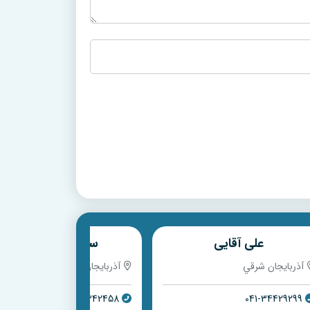
علی آقایی
سید ضیاء موفقی
آذربايجان شرقي
آذربايجان شرقي
041-33342458
041-34429299