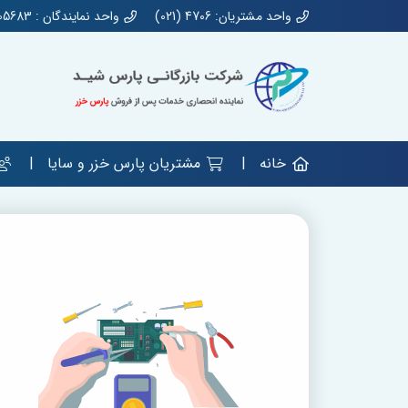
واحد مشتریان: 4706 (021)
واحد نمایندگان : 44905683 (021)
خانه
مشتریان پارس خزر و سایا