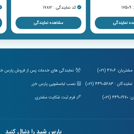
17
کد نمایندگی : 17812
ه نمایندگی
مشاهده نمایندگی
ریان: 4706 (021)
نمایندگی های خدمات پس از فروش پارس خزر 
ندگان : 44905683 (021)
نصب لباسشویی پارس خزر
449 (021)
فرم ثبت شکایت مشتری
پارس شید را دنبال کنید