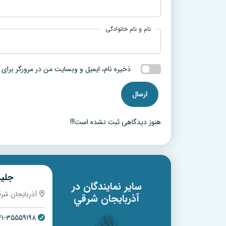
نام و نام خانوادگی
ذخیره نام، ایمیل و وبسایت من در مرورگر برای 
هنوز دیدگاهی ثبت نشده است!!!
میلاد محمدزاده نبیی
جلی
سایر نمایندگان در
آذربايجان شرقي
آذربايجان شر
آذربايجان شرقي
41-35559198
041-35288603