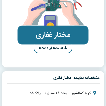
مختار غفاری
کد نمایندگی : 17884
مشخصات نماینده: مختار غفاری
کرج کمالشهر- میعاد 26 سنبل 1 - پلاک28