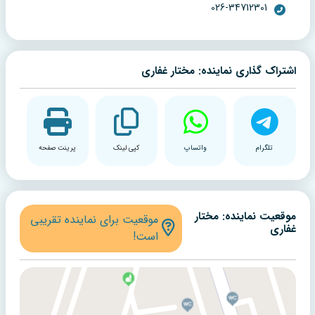
026-34712301
اشتراک گذاری نماینده: مختار غفاری
تلگرام
واتساپ
کپی لینک
پرینت صفحه
موقعیت نماینده: مختار
موقعیت برای نماینده تقریبی
غفاری
است!