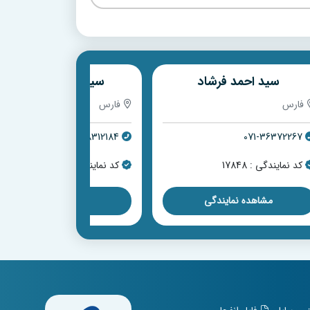
سید احمد فرشاد
سید محمود اصنافی
فارس
فارس
071-38312184
071-36372267
کد نمایندگی : 17848
کد نمایندگی : 17563
مشاهده نمایندگی
مشاهده نمایندگی