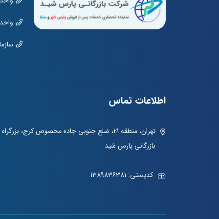
واحد مشت
واحد نمای
سازمان: 01970
اطلاعات تماس
بازرگانی پارس شید
کدپستی: 1389836381