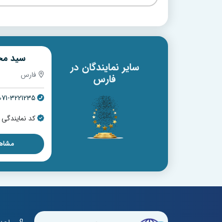
ویس)
جلال قهرمانی
سید مح
سایر نمایندگان در
فارس
فارس
فارس
071-3221235
071-37201568
کد نمایندگی : 17507
کد نمایندگی : 022
مشاهده نمایندگی
مشاهد