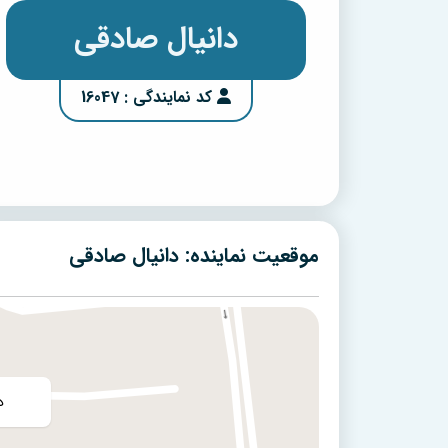
دانیال صادقی
کد نمایندگی : 16047
موقعیت نماینده: دانیال صادقی