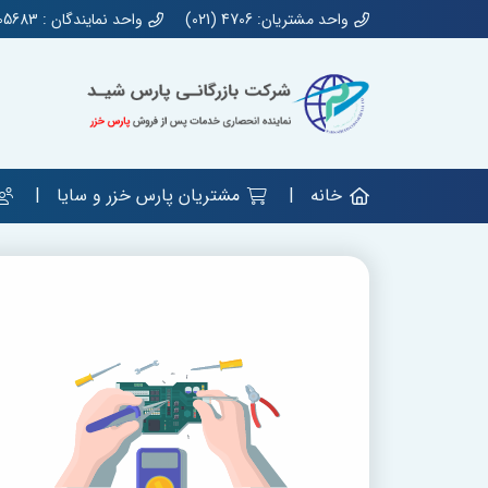
واحد مشتریان: 4706 (021)
واحد نمایندگان : 44905683 (021)
خانه
مشتریان پارس خزر و سایا