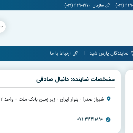
سازمان: 44901970 (021)
نمایندگان پارس شید
ارتباط با ما
مشخصات نماینده: دانیال صادقی
شیراز صدرا - بلوار ایران - زیر زمین بانک ملت - واحد 2
071-36411890