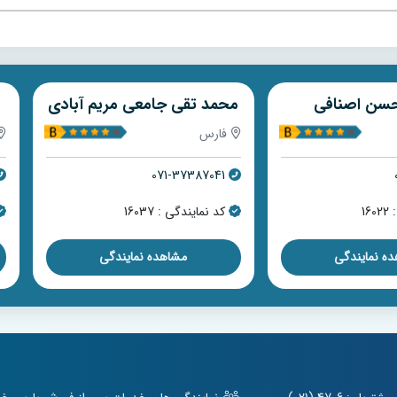
سن اصنافی
محمد تقی جامعی مریم آبادی
فارس
071-37387041
16
کد نمایندگی : 16037
ه نمایندگی
مشاهده نمایندگی