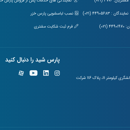
ریان: 4706 (021)
نمایندگی های خدمات پس از فروش پارس خزر 
ندگان : 44905683 (021)
نصب لباسشویی پارس خزر
449 (021)
فرم ثبت شکایت مشتری
پارس شید را دنبال کنید
تهران، منطقه 21، ضلع جنوبی جاده مخصوص کرج، بزرگراه لشگری کیلومتر 11، پلاک 116 شرکت