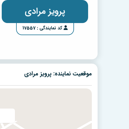
پرویز مرادی
کد نمایندگی : 17557
موقعیت نماینده: پرویز مرادی