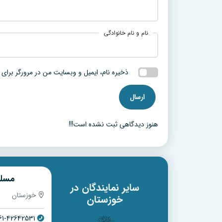
نام و نام خانوادگی
ذخیره نام، ایمیل و وبسایت من در مرورگر برای 
هنوز دیدگاهی ثبت نشده است!!!
ی
عبدالرسول مزمونی
مسلم
سایر نمایندگان در
خوزستان
خوزستان
خوزستان
61-42642531
061-52830616