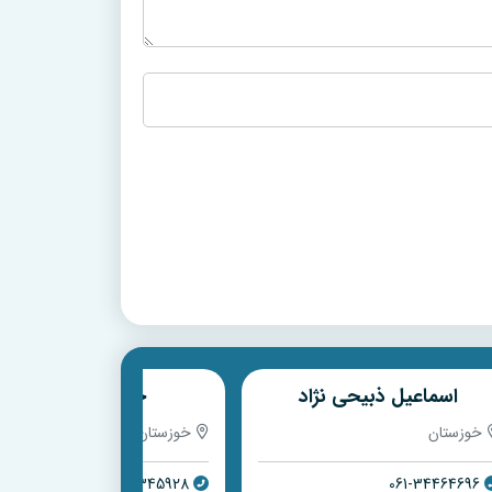
اسماعیل ذبیحی نژاد
حسین میرزایی
خوزستان
خوزستان
061-52345928
061-34464696