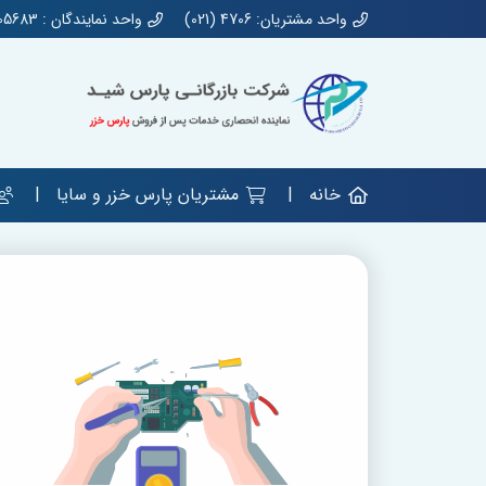
واحد مشتریان: 4706 (021)
واحد نمایندگان : 44905683 (021)
خانه
مشتریان پارس خزر و سایا