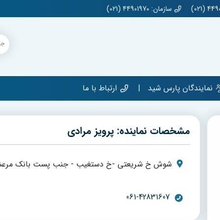
سازمان: 44901970 (021)
نمایندگان پارس شید
ارتباط با ما
مشخصات نماینده: پرویز مرادی
شوش خ شریعتی -خ دستغیب - جنب پست بانک مرعشی
061-42831607