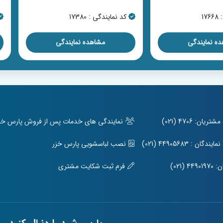
17
کد نمایندگی : 17380
ه نمایندگی
مشاهده نمایندگی
ریان: 4706 (021)
نمایندگی های خدمات پس از فروش پارس خزر 
ندگان : 44905683 (021)
نصب لباسشویی پارس خزر
449 (021)
فرم ثبت شکایت مشتری