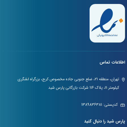
اطلاعات تماس
تهران، منطقه 21، ضلع جنوبی جاده مخصوص کرج، بزرگراه لشگری
کیلومتر 11، پلاک 116 شرکت بازرگانی پارس شید
کدپستی: 1389836381
پارس شید را دنبال کنید