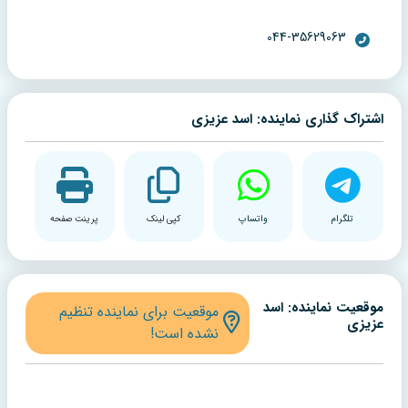
044-35629063
اشتراک گذاری نماینده: اسد عزیزی
تلگرام
واتساپ
کپی لینک
پرینت صفحه
موقعیت نماینده: اسد
موقعیت برای نماینده تنظیم
عزیزی
نشده است!