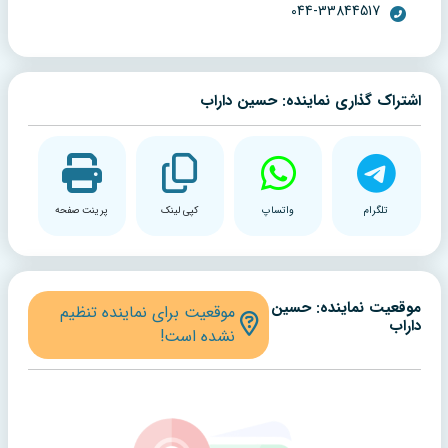
044-33844517
اشتراک گذاری نماینده: حسین داراب
تلگرام
واتساپ
کپی لینک
پرینت صفحه
موقعیت نماینده: حسین
موقعیت برای نماینده تنظیم
داراب
نشده است!