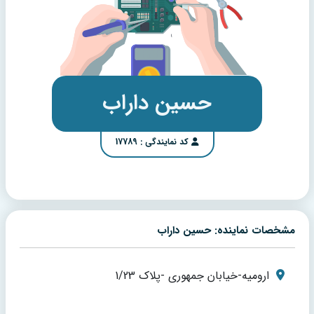
حسین داراب
کد نمایندگی : 17789
مشخصات نماینده: حسین داراب
ارومیه-خیابان جمهوری -پلاک 1/23