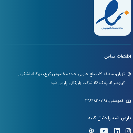
اطلاعات تماس
تهران، منطقه 21، ضلع جنوبی جاده مخصوص کرج، بزرگراه لشگری
کیلومتر 11، پلاک 116 شرکت بازرگانی پارس شید
کدپستی: 1389836381
پارس شید را دنبال کنید